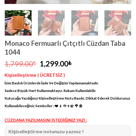
Monaco Fermuarlı Çıtçıtlı Cüzdan Taba
1044
Orijinal
Şu
1,799.00
1,299.00
₺
₺
fiyat:
andaki
Kişiselleştirme ( ÜCRETSİZ )
1,799.00₺.
fiyat:
İsim Baskılı Ürünlerde İade Ve Değişim Yapılamamaktadır.
1,299.00₺.
Sadece Büyük Harf Kullanmaktayız. Rakam Kullanılabilir.
Kutucuğa Yazdığınız Kişiselleştirme Notu Basılır, Dikkat Ederek Doldurunuz
Kullanabileceğiniz Semboller : ❤️ ﹠ ♾ ⭐️ @ 🌹 🌼
CÜZDANA YAZILMASINI İSTEDİĞİNİZ YAZI :