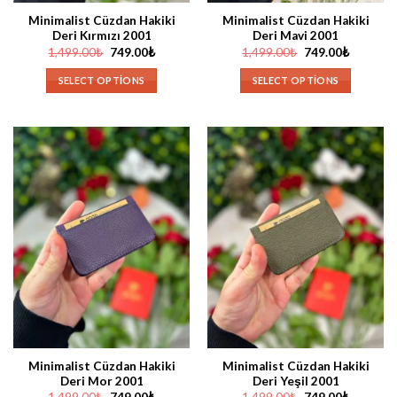
Minimalist Cüzdan Hakiki
Minimalist Cüzdan Hakiki
Deri Kırmızı 2001
Deri Mavi 2001
Orijinal
Şu
Orijinal
Şu
1,499.00
₺
749.00
₺
1,499.00
₺
749.00
₺
fiyat:
andaki
fiyat:
andaki
1,499.00₺.
fiyat:
1,499.00₺.
fiyat:
SELECT OPTIONS
SELECT OPTIONS
749.00₺.
749.00₺.
Minimalist Cüzdan Hakiki
Minimalist Cüzdan Hakiki
Deri Mor 2001
Deri Yeşil 2001
Orijinal
Şu
Orijinal
Şu