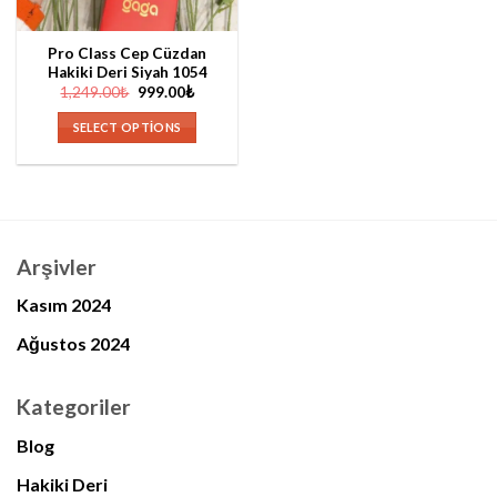
Pro Class Cep Cüzdan
Hakiki Deri Siyah 1054
Orijinal
Şu
1,249.00
₺
999.00
₺
fiyat:
andaki
1,249.00₺.
fiyat:
SELECT OPTIONS
999.00₺.
Arşivler
Kasım 2024
Ağustos 2024
Kategoriler
Blog
Hakiki Deri