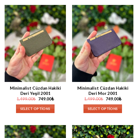
Minimalist Cüzdan Hakiki
Minimalist Cüzdan Hakiki
Deri Yeşil 2001
Deri Mor 2001
Orijinal
Şu
Orijinal
Şu
1,499.00
₺
749.00
₺
1,499.00
₺
749.00
₺
fiyat:
andaki
fiyat:
andaki
1,499.00₺.
fiyat:
1,499.00₺.
fiyat:
SELECT OPTIONS
SELECT OPTIONS
749.00₺.
749.00₺.