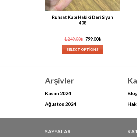
HIZLI GÖRÜNÜM
Ruhsat Kabı Hakiki Deri Siyah
408
Orijinal
Şu
1,249.00
₺
799.00
₺
fiyat:
andaki
1,249.00₺.
fiyat:
SELECT OPTIONS
799.00₺.
Arşivler
Ka
Kasım 2024
Blo
Ağustos 2024
Haki
SAYFALAR
KA