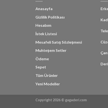
Anasayfa
Erk
Gizlilik Politikası
Kad
Hesabım
Tel
İstek Listesi
Cüzd
Mesafeli Satış Sözleşmesi
Muhteşem Setler
Çan
Ödeme
Der
Sepet
Tüm Ürünler
Yeni Modeller
Copyright 2026 ©
gagaderi.com