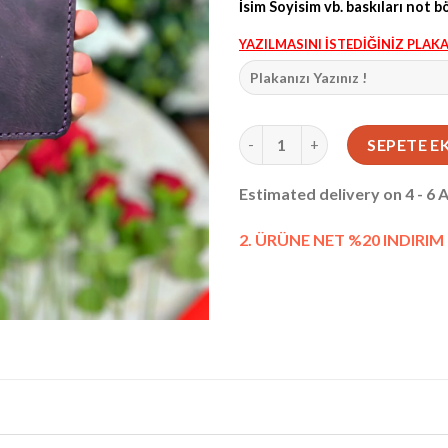
İ
sim Soyisim vb.
baskıları not b
YAZILMASINI İSTEDİĞİNİZ PLAKA
Ruhsat Kabı Hakiki Deri Mor 4
SEPETE E
Estimated delivery on 4 - 6 
2. ÜRÜNE NET %20 INDIRIM