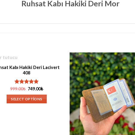
Ruhsat Kabı Hakiki Deri Mor
STOKTA YOK
I GÖRÜNÜM
sat Kabı Hakiki Deri Lacivert
408
Orijinal
Şu
999.00
5 üzerinden
₺
749.00
₺
fiyat:
andaki
5.00
oy
999.00₺.
fiyat:
aldı
SELECT OPTIONS
749.00₺.