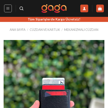
İçeriğe
atla
Tüm Siparişlerde Kargo Ücretsiz!
ANA SAYFA
/
CÜZDAN VE KARTLIK
/
MEKANIZMALI CÜZDAN