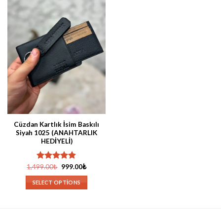
Cüzdan Kartlık İsim Baskılı
Siyah 1025 (ANAHTARLIK
HEDİYELİ)
Orijinal
Şu
1,499.00
5 üzerinden
₺
999.00
₺
fiyat:
andaki
5.00
oy
1,499.00₺.
fiyat:
aldı
SELECT OPTIONS
999.00₺.