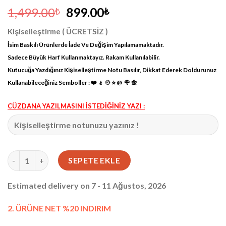
Orijinal
Şu
1,499.00
899.00
₺
₺
fiyat:
andaki
Kişiselleştirme ( ÜCRETSİZ )
1,499.00₺.
fiyat:
İsim Baskılı Ürünlerde İade Ve Değişim Yapılamamaktadır.
899.00₺.
Sadece Büyük Harf Kullanmaktayız. Rakam Kullanılabilir.
Kutucuğa Yazdığınız Kişiselleştirme Notu Basılır, Dikkat Ederek Doldurunuz
Kullanabileceğiniz Semboller : ❤️ ﹠ ♾ ⭐️ @ 🌹 🌼
CÜZDANA YAZILMASINI İSTEDİĞİNİZ YAZI :
Mekanizmalı Cüzdan Hakiki Deri Siyah 1001 adet
SEPETE EKLE
Estimated delivery on 7 - 11 Ağustos, 2026
2. ÜRÜNE NET %20 INDIRIM