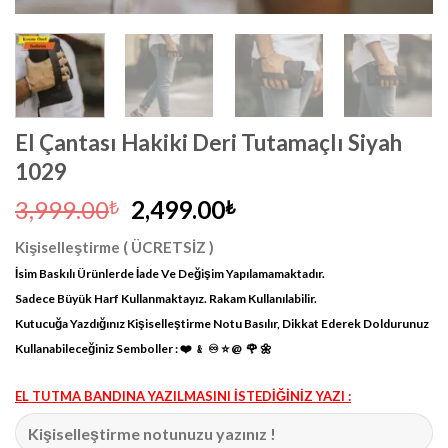
El Çantası Hakiki Deri Tutamaçlı Siyah
1029
Orijinal
Şu
3,999.00
2,499.00
₺
₺
fiyat:
andaki
Kişiselleştirme ( ÜCRETSİZ )
3,999.00₺.
fiyat:
İsim Baskılı Ürünlerde İade Ve Değişim Yapılamamaktadır.
2,499.00₺.
Sadece Büyük Harf Kullanmaktayız. Rakam Kullanılabilir.
Kutucuğa Yazdığınız Kişiselleştirme Notu Basılır, Dikkat Ederek Doldurunuz
Kullanabileceğiniz Semboller : ❤️ ﹠ ♾ ⭐️ @ 🌹 🌼
EL TUTMA BANDINA YAZILMASINI İSTEDİĞİNİZ YAZI :