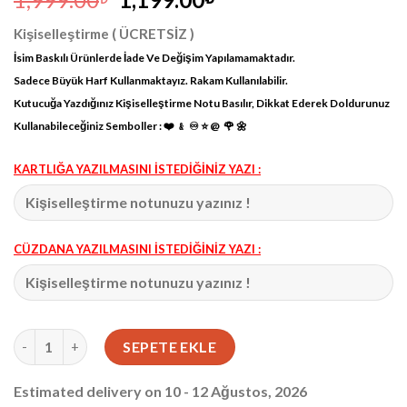
fiyat:
andaki
Kişiselleştirme ( ÜCRETSİZ )
1,999.00₺.
fiyat:
İsim Baskılı Ürünlerde İade Ve Değişim Yapılamamaktadır.
1,199.00₺.
Sadece Büyük Harf Kullanmaktayız. Rakam Kullanılabilir.
Kutucuğa Yazdığınız Kişiselleştirme Notu Basılır, Dikkat Ederek Doldurunuz
Kullanabileceğiniz Semboller : ❤️ ﹠ ♾ ⭐️ @ 🌹 🌼
KARTLIĞA YAZILMASINI İSTEDİĞİNİZ YAZI :
CÜZDANA YAZILMASINI İSTEDİĞİNİZ YAZI :
Cüzdan ve Kartlık Telefon Bölmeli Taba 1027 adet
SEPETE EKLE
Estimated delivery on 10 - 12 Ağustos, 2026