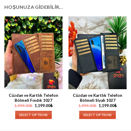
HOŞUNUZA GIDEBILIR…
Cüzdan ve Kartlık Telefon
Cüzdan ve Kartlık Telefon
Bölmeli Fındık 1027
Bölmeli Siyah 1027
Orijinal
Şu
Orijinal
Şu
1,999.00
₺
1,199.00
₺
1,999.00
₺
1,199.00
₺
fiyat:
andaki
fiyat:
andaki
1,999.00₺.
fiyat:
1,999.00₺.
fiyat:
SELECT OPTIONS
SELECT OPTIONS
1,199.00₺.
1,199.0