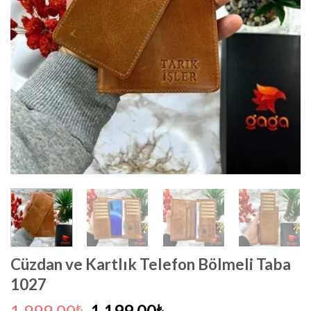
Cüzdan ve Kartlık Telefon Bölmeli Taba
1027
Orijinal
Şu
1,999.00
1,199.00
₺
₺