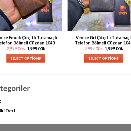
I GÖRÜNÜM
HIZLI GÖRÜNÜM
nice Fındık Çıtçıtlı Tutamaçlı
Venice Gri Çıtçıtlı Tutamaçl
elefon Bölmeli Cüzdan 1040
Telefon Bölmeli Cüzdan 104
Orijinal
Şu
Orijinal
Şu
2,999.00
₺
1,999.00
₺
2,999.00
₺
1,999.00
₺
fiyat:
andaki
fiyat:
and
2,999.00₺.
fiyat:
2,999.00₺.
fiya
SELECT OPTIONS
SELECT OPTIONS
1,999.00₺.
1,99
tegoriler
g
ki Deri