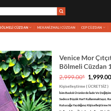
BÖLMELI CÜZDAN
MEKANIZMALI CÜZDAN
CEP CÜZDAN
Venice Mor Çıtçıt
Bölmeli Cüzdan 
Orijinal
2,999.00
1,999.0
₺
fiyat:
Kişiselleştirme ( ÜCRETSİZ )
2,999.00
İsim Baskılı Ürünlerde İade Ve Değişi
Sadece Büyük Harf Kullanmaktayız. Raka
Kutucuğa Yazdığınız Kişiselleştirme N