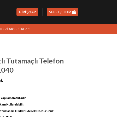
GIRIŞ YAP
SEPET /
0.00
₺
DERI AKSESUAR
lı Tutamaçlı Telefon
1040
Şu
0
₺
andaki
₺.
fiyat:
m Yapılamamaktadır.
1,999.00₺.
m Kullanılabilir.
otu Basılır, Dikkat Ederek Doldurunuz