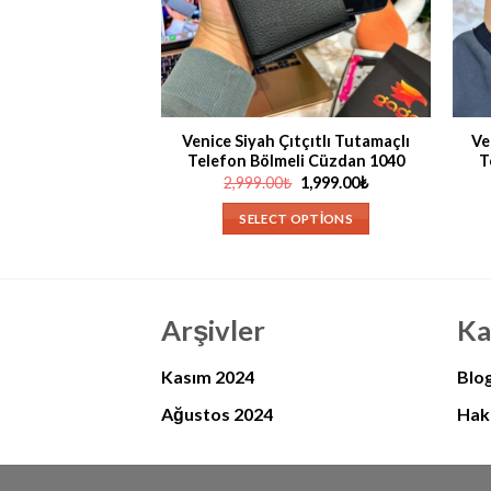
HIZLI GÖRÜNÜM
HIZL
Venice Siyah Çıtçıtlı Tutamaçlı
Ve
Telefon Bölmeli Cüzdan 1040
T
Orijinal
Şu
2,999.00
₺
1,999.00
₺
fiyat:
andaki
2,999.00₺.
fiyat:
SELECT OPTIONS
1,999.00₺.
Arşivler
Ka
Kasım 2024
Blo
Ağustos 2024
Haki