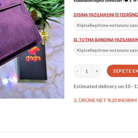
Kullanabileceğiniz Semboller : ❤️ ﹠ ♾ ⭐
DIŞINA YAZILMASINI İSTEDİĞİNİZ
EL TUTMA BANDINA YAZILMASINI 
Venice Mor Çıtçıtlı Tutamaçlı
SEPETE E
Estimated delivery on 10 - 
2. ÜRÜNE NET %20 INDIRIM