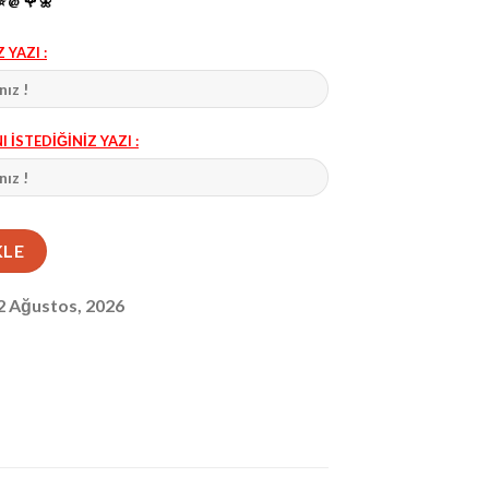
️ @ 🌹 🌼
 YAZI :
İSTEDİĞİNİZ YAZI :
 Telefon Bölmeli Cüzdan 1040 adet
KLE
12 Ağustos, 2026