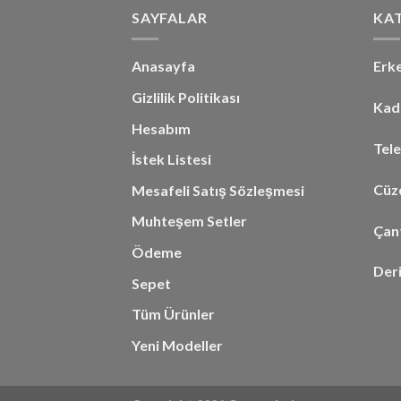
SAYFALAR
KA
Anasayfa
Erk
Gizlilik Politikası
Kad
Hesabım
Tel
İstek Listesi
Cüzd
Mesafeli Satış Sözleşmesi
Muhteşem Setler
Çan
Ödeme
Der
Sepet
Tüm Ürünler
Yeni Modeller